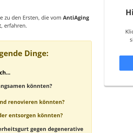
H
e zu den Ersten, die vom
AntiAging
t
, erfahren.
Kl
s
lgende Dinge:
h...
langsamen könnten?
und renovieren könnten?
der entsorgen könnten?
erheitsgurt gegen degenerative