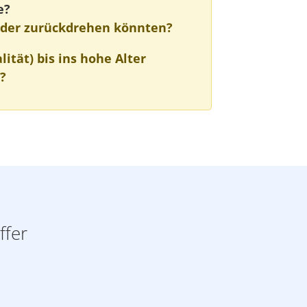
e?
eder zurückdrehen könnten?
lität) bis ins hohe Alter
?
ffer